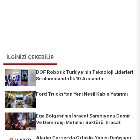
İLGİNİZİ ÇEKEBİLİR
DOF Robotik Türkiye’nin Teknoloji Liderleri
Sıralamasında İlk 10 Arasında
Ford Trucks’tan Yeni Nesil Kabin Yatırımı
Ege Bölgesi’nin İhracat Şampiyonu Demir
Ve Demirdışı Metaller Sektörü İhracat
Şampiyonları Listesinde 28 Firmayla Yerini
Aldı
Alarko Carrier’da Ortaklık Yapısı Değişiyor