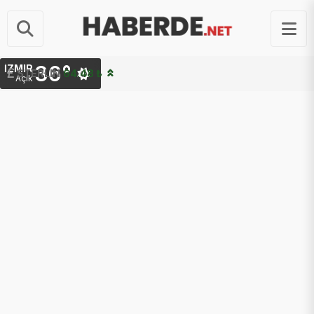
36°
İZMIR
STERLIN
64.48 ₺
Açık