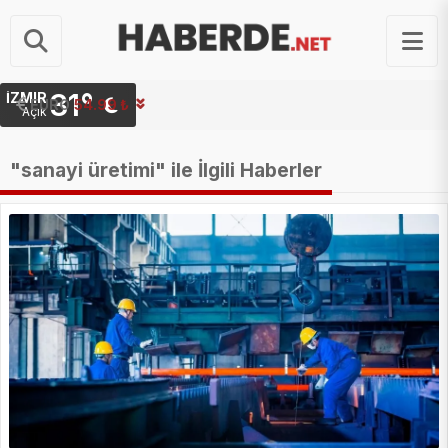
31°
İZMIR
STERLIN
64.23 ₺
Açık
"sanayi üretimi" ile İlgili Haberler