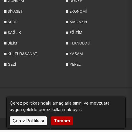
GÜNDEM
DÜNYA
SİYASET
EKONOMİ
SPOR
MAGAZİN
SAĞLIK
EĞİTİM
BİLİM
TEKNOLOJİ
KÜLTÜR&SANAT
YAŞAM
GEZİ
YEREL
Çerez politikasındaki amaçlarla sınırlı ve mevzuata
Yazarlar
Videolar
Galeriler
Anketler
Sitemap
uygun şekilde çerez kullanmaktayız.
Çerez Politikası
Tamam
haberde.net © 2024. Tüm hakları saklıdır.