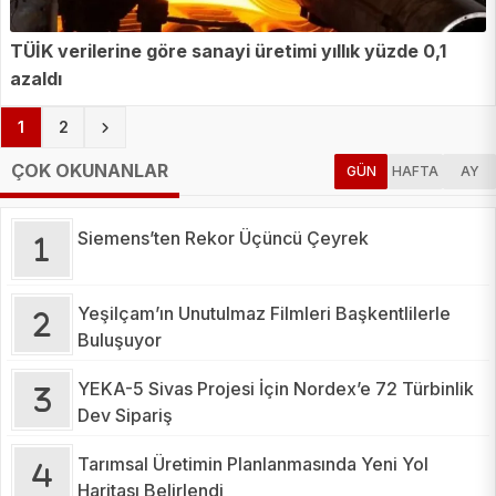
TÜİK verilerine göre sanayi üretimi yıllık yüzde 0,1
azaldı
(current)
1
2
ÇOK OKUNANLAR
GÜN
HAFTA
AY
Siemens’ten Rekor Üçüncü Çeyrek
Yeşilçam’ın Unutulmaz Filmleri Başkentlilerle
Buluşuyor
YEKA-5 Sivas Projesi İçin Nordex’e 72 Türbinlik
Dev Sipariş
Tarımsal Üretimin Planlanmasında Yeni Yol
Haritası Belirlendi