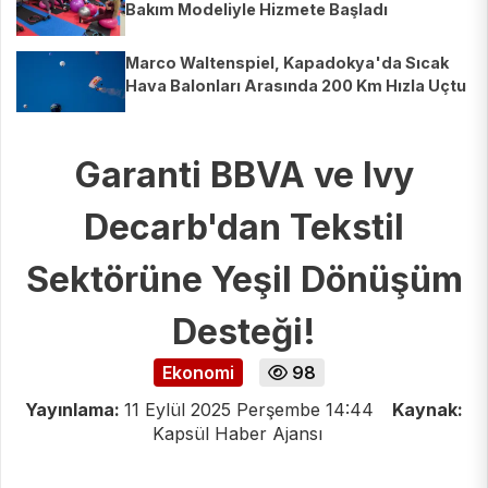
Bakım Modeliyle Hizmete Başladı
Marco Waltenspiel, Kapadokya'da Sıcak
Hava Balonları Arasında 200 Km Hızla Uçtu
Garanti BBVA ve Ivy
Decarb'dan Tekstil
Sektörüne Yeşil Dönüşüm
Desteği!
Ekonomi
98
Yayınlama:
11 Eylül 2025 Perşembe 14:44
Kaynak:
Kapsül Haber Ajansı