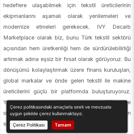
hedeflere ulaşabilmek için tekstil üreticilerinin
ekipmanlarını aşamalı olarak yenilemeleri ve
modernize etmeleri gerekecek. IVY Decarb
Marketplace olarak biz, bunu Türk tekstil sektörü
açısından hem üretkenliği hem de sürdürülebilirliği
artırmak adına eşsiz bir fırsat olarak görüyoruz. Bu
dönüşümü kolaylaştırmak üzere finans kuruluşları,
global markalar ve önde gelen tekstil ile makine
üreticilerini güçlü bir platformda buluşturuyoruz.
Yatırımın geri dönüşünü, verimliliği ve
Çerez politikasındaki amaçlarla sınırlı ve mevzuata
sürdürülebilirlik etkisini gözeterek doğru ekipman
uygun şekilde çerez kullanmaktayız.
seçimine rehberlik ediyoruz.”
Çerez Politikası
Tamam