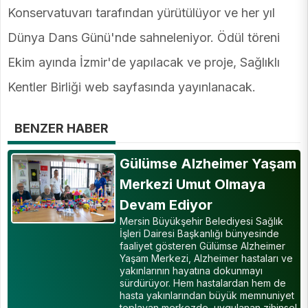
Konservatuvarı tarafından yürütülüyor ve her yıl
Dünya Dans Günü'nde sahneleniyor. Ödül töreni
Ekim ayında İzmir'de yapılacak ve proje, Sağlıklı
Kentler Birliği web sayfasında yayınlanacak.
BENZER HABER
Gülümse Alzheimer Yaşam
Merkezi Umut Olmaya
Devam Ediyor
Mersin Büyükşehir Belediyesi Sağlık
İşleri Dairesi Başkanlığı bünyesinde
faaliyet gösteren Gülümse Alzheimer
Yaşam Merkezi, Alzheimer hastaları ve
yakınlarının hayatına dokunmayı
sürdürüyor. Hem hastalardan hem de
hasta yakınlarından büyük memnuniyet
toplayan merkezde, uygulanan zihinsel