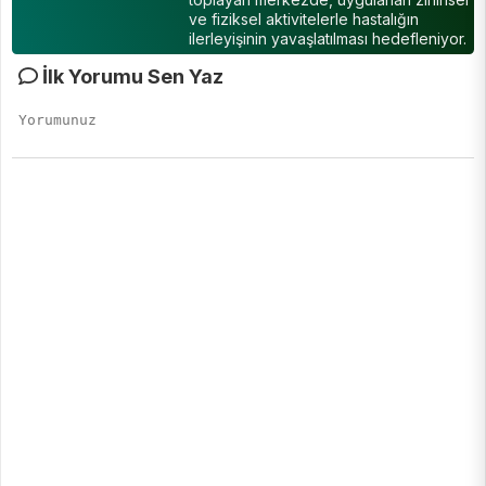
ve fiziksel aktivitelerle hastalığın
ilerleyişinin yavaşlatılması hedefleniyor.
İlk Yorumu Sen Yaz