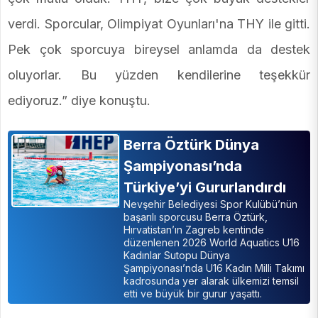
verdi. Sporcular, Olimpiyat Oyunları'na THY ile gitti.
Pek çok sporcuya bireysel anlamda da destek
oluyorlar. Bu yüzden kendilerine teşekkür
ediyoruz.” diye konuştu.
Berra Öztürk Dünya
Şampiyonası’nda
Türkiye’yi Gururlandırdı
Nevşehir Belediyesi Spor Kulübü’nün
başarılı sporcusu Berra Öztürk,
Hırvatistan’ın Zagreb kentinde
düzenlenen 2026 World Aquatics U16
Kadınlar Sutopu Dünya
Şampiyonası’nda U16 Kadın Milli Takımı
kadrosunda yer alarak ülkemizi temsil
etti ve büyük bir gurur yaşattı.