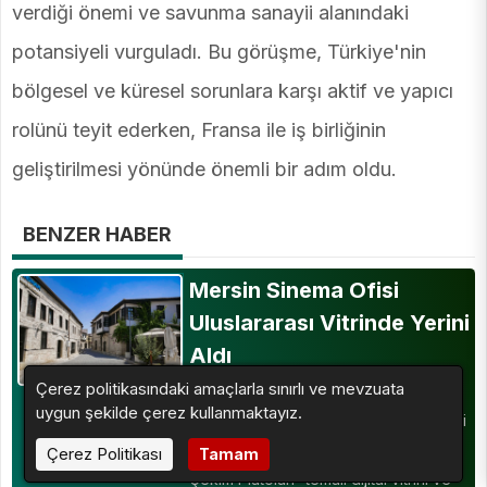
verdiği önemi ve savunma sanayii alanındaki
potansiyeli vurguladı. Bu görüşme, Türkiye'nin
bölgesel ve küresel sorunlara karşı aktif ve yapıcı
rolünü teyit ederken, Fransa ile iş birliğinin
geliştirilmesi yönünde önemli bir adım oldu.
BENZER HABER
Mersin Sinema Ofisi
Uluslararası Vitrinde Yerini
Aldı
Mersin Büyükşehir Belediyesi Kültür,
Çerez politikasındaki amaçlarla sınırlı ve mevzuata
Sanat ve Sosyal İşler Dairesi
uygun şekilde çerez kullanmaktayız.
Başkanlığı’na bağlı Mersin Sinema Ofisi
(MSO), Avrupa Film Komisyonları
Çerez Politikası
Tamam
Ağı’nın (EUFCN) “Dünyanın Doğal
Çekim Platoları” temalı dijital vitrini ve