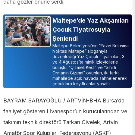
daha gözler önüne serdi.
Maltepe’de Yaz Akşamları
Çocuk Tiyatrosuyla
Şenlendi
Maltepe Belediyesi’nin “Yazın Buluşma
Noktası Maltepe” sloganıyla
düzenlediği Yaz Çocuk Tiyatroları, 3
ve 4 Ağustos’ta minik izleyicilerle
buluştu. “Çizmeli Kedi” ve “Sihirli
Ormanın Gizemi” oyunları, iki farklı
mahallede açık havada sahnelenerek
çocuklara keyifli anlar yaşattı.
BAYRAM SARAYOĞLU / ARTVİN-BHA Bursa’da
faaliyet gösteren Livanespor’un kurucularından ve
takımın teknik direktörü Tarkan Civelek, Artvin
Amatör Spor Kulüpleri Federasyonu (ASKF)