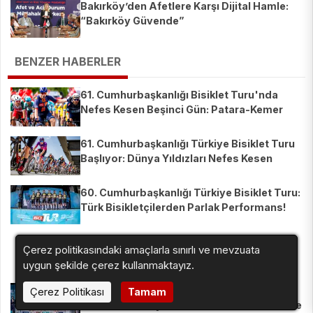
Bakırköy’den Afetlere Karşı Dijital Hamle:
“Bakırköy Güvende”
BENZER HABERLER
61. Cumhurbaşkanlığı Bisiklet Turu'nda
Nefes Kesen Beşinci Gün: Patara-Kemer
Etabını Kim Kazandı?
61. Cumhurbaşkanlığı Türkiye Bisiklet Turu
Başlıyor: Dünya Yıldızları Nefes Kesen
Mücadele İçin Türkiye'de!
60. Cumhurbaşkanlığı Türkiye Bisiklet Turu:
Türk Bisikletçilerden Parlak Performans!
TUR 2025: Selçuk-Çeşme Etabı Efes'ten
Çerez politikasındaki amaçlarla sınırlı ve mevzuata
Start Aldı! İşte Detaylar
uygun şekilde çerez kullanmaktayız.
Lev Gonov, Cumhurbaşkanlığı Bisiklet
Çerez Politikası
Tamam
Turu'nda Fethiye-Marmaris Etabını Zirvede