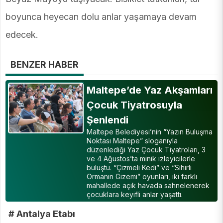
boyunca heyecan dolu anlar yaşamaya devam
edecek.
BENZER HABER
Maltepe’de Yaz Akşamları
Çocuk Tiyatrosuyla
Şenlendi
Maltepe Belediyesi’nin “Yazın Buluşma
Noktası Maltepe” sloganıyla
düzenlediği Yaz Çocuk Tiyatroları, 3
ve 4 Ağustos’ta minik izleyicilerle
buluştu. “Çizmeli Kedi” ve “Sihirli
Ormanın Gizemi” oyunları, iki farklı
mahallede açık havada sahnelenerek
çocuklara keyifli anlar yaşattı.
# Antalya Etabı