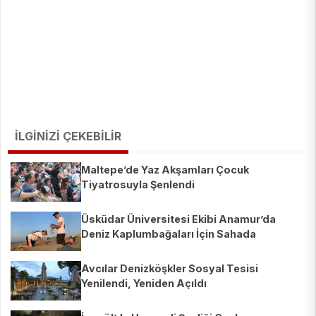
İLGİNİZİ ÇEKEBİLİR
Maltepe’de Yaz Akşamları Çocuk
Tiyatrosuyla Şenlendi
Üsküdar Üniversitesi Ekibi Anamur’da
Deniz Kaplumbağaları İçin Sahada
Avcılar Denizköşkler Sosyal Tesisi
Yenilendi, Yeniden Açıldı