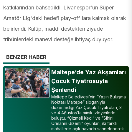
katkılarından bahsedildi. Livanespor'un Süper
Amatör Lig'deki hedefi play-off'lara kalmak olarak
belirlendi. Kulüp, maddi destekten ziyade
tribünlerdeki manevi desteğe ihtiyaç duyuyor.
BENZER HABER
Maltepe’de Yaz Akşamları
Çocuk Tiyatrosuyla
Şenlendi
Maltepe Belediyesi’nin “Yazın Buluşma
Noktası Maltepe” sloganıyla
düzenlediği Yaz Çocuk Tiyatroları, 3
ve 4 Ağustos’ta minik izleyicilerle
buluştu. “Çizmeli Kedi” ve “Sihirli
Ormanın Gizemi” oyunları, iki farklı
mahallede açık havada sahnelenerek