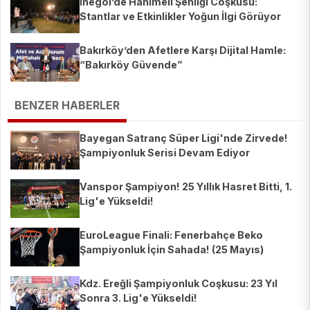
İnegöl’de Hanımeli Şenliği Coşkusu:
Stantlar ve Etkinlikler Yoğun İlgi Görüyor
Bakırköy’den Afetlere Karşı Dijital Hamle:
“Bakırköy Güvende”
BENZER HABERLER
Bayegan Satranç Süper Ligi'nde Zirvede!
Şampiyonluk Serisi Devam Ediyor
Vanspor Şampiyon! 25 Yıllık Hasret Bitti, 1.
Lig'e Yükseldi!
EuroLeague Finali: Fenerbahçe Beko
Şampiyonluk İçin Sahada! (25 Mayıs)
Kdz. Ereğli Şampiyonluk Coşkusu: 23 Yıl
Sonra 3. Lig'e Yükseldi!