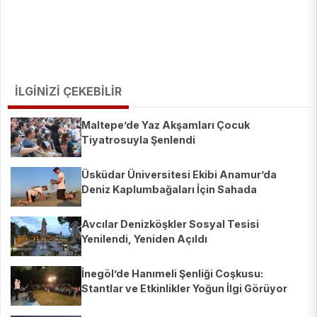
İLGİNİZİ ÇEKEBİLİR
Maltepe’de Yaz Akşamları Çocuk
Tiyatrosuyla Şenlendi
Üsküdar Üniversitesi Ekibi Anamur’da
Deniz Kaplumbağaları İçin Sahada
Avcılar Denizköşkler Sosyal Tesisi
Yenilendi, Yeniden Açıldı
İnegöl’de Hanımeli Şenliği Coşkusu:
Stantlar ve Etkinlikler Yoğun İlgi Görüyor