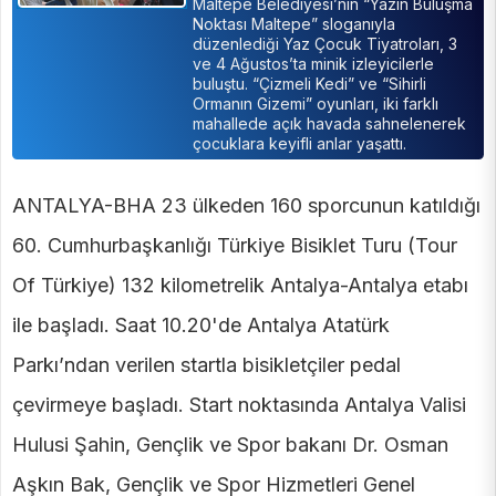
Maltepe Belediyesi’nin “Yazın Buluşma
Noktası Maltepe” sloganıyla
düzenlediği Yaz Çocuk Tiyatroları, 3
ve 4 Ağustos’ta minik izleyicilerle
buluştu. “Çizmeli Kedi” ve “Sihirli
Ormanın Gizemi” oyunları, iki farklı
mahallede açık havada sahnelenerek
çocuklara keyifli anlar yaşattı.
ANTALYA-BHA 23 ülkeden 160 sporcunun katıldığı
60. Cumhurbaşkanlığı Türkiye Bisiklet Turu (Tour
Of Türkiye) 132 kilometrelik Antalya-Antalya etabı
ile başladı. Saat 10.20'de Antalya Atatürk
Parkı’ndan verilen startla bisikletçiler pedal
çevirmeye başladı. Start noktasında Antalya Valisi
Hulusi Şahin, Gençlik ve Spor bakanı Dr. Osman
Aşkın Bak, Gençlik ve Spor Hizmetleri Genel