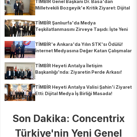
TİMBİR Genel Başkanı Dr. Basa'dan
Milletvekili Bozgeyik'e Kritik Ziyaret: Dijital
Medya Geleceği Konuşuldu!
TİMBİR Şanlıurfa'da Medya
Teşkilatlanmasını Zirveye Taşıdı: İşte Yeni
Temsilciler!
TİMBİR'e Ankara'da Yılın STK'sı Ödülü!
İnternet Medyasına Değer Katan Çalışmalar
Takdir Gördü
TİMBİR Heyeti Antalya İletişim
Başkanlığı'nda: Ziyaretin Perde Arkası!
TİMBİR Heyeti Antalya Valisi Şahin'i Ziyaret
Etti: Dijital Medya İş Birliği Masada!
Son Dakika: Concentrix
Türkiye'nin Yeni Genel