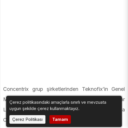
Concentrix grup şirketlerinden Teknofix’in Genel
Müdürü ve aynı zamanda Uluslararası Operasyonlar
Çerez politikasındaki amaçlarla sınırlı ve mevzuata
uygun şekilde çerez kullanmaktayız.
Lideri olan Ulaş Civil, 8 Nisan 2025 itibarıyla
Çerez Politikası
Concentrix Türkiye Genel Müdürü olarak atandı.
Tamam