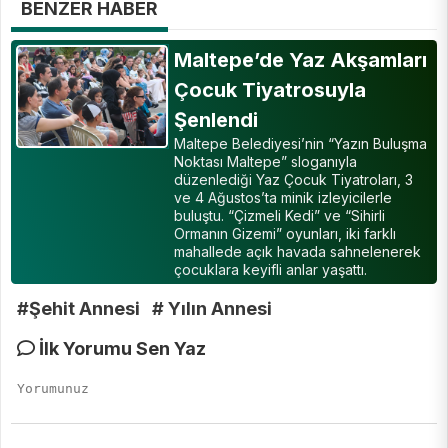
BENZER HABER
Maltepe’de Yaz Akşamları
Çocuk Tiyatrosuyla
Şenlendi
Maltepe Belediyesi’nin “Yazın Buluşma
Noktası Maltepe” sloganıyla
düzenlediği Yaz Çocuk Tiyatroları, 3
ve 4 Ağustos’ta minik izleyicilerle
buluştu. “Çizmeli Kedi” ve “Sihirli
Ormanın Gizemi” oyunları, iki farklı
mahallede açık havada sahnelenerek
çocuklara keyifli anlar yaşattı.
#Şehit Annesi
# Yılın Annesi
İlk Yorumu Sen Yaz