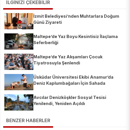
İLGİNİZİ ÇEKEBİLİR
İzmit Belediyesi’nden Muhtarlara Doğum
Günü Ziyareti
Maltepe’de Yaz Boyu Kesintisiz İlaçlama
Seferberliği
Maltepe’de Yaz Akşamları Çocuk
Tiyatrosuyla Şenlendi
Üsküdar Üniversitesi Ekibi Anamur’da
Deniz Kaplumbağaları İçin Sahada
Avcılar Denizköşkler Sosyal Tesisi
Yenilendi, Yeniden Açıldı
BENZER HABERLER