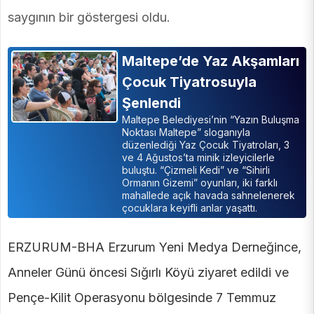
saygının bir göstergesi oldu.
Maltepe’de Yaz Akşamları
Çocuk Tiyatrosuyla
Şenlendi
Maltepe Belediyesi’nin “Yazın Buluşma
Noktası Maltepe” sloganıyla
düzenlediği Yaz Çocuk Tiyatroları, 3
ve 4 Ağustos’ta minik izleyicilerle
buluştu. “Çizmeli Kedi” ve “Sihirli
Ormanın Gizemi” oyunları, iki farklı
mahallede açık havada sahnelenerek
çocuklara keyifli anlar yaşattı.
ERZURUM-BHA Erzurum Yeni Medya Derneğince,
Anneler Günü öncesi Sığırlı Köyü ziyaret edildi ve
Pençe-Kilit Operasyonu bölgesinde 7 Temmuz