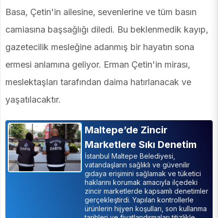
Basa, Çetin'in ailesine, sevenlerine ve tüm basın
camiasına başsağlığı diledi. Bu beklenmedik kayıp,
gazetecilik mesleğine adanmış bir hayatın sona
ermesi anlamına geliyor. Erman Çetin'in mirası,
meslektaşları tarafından daima hatırlanacak ve
yaşatılacaktır.
Maltepe’de Zincir
Marketlere Sıkı Denetim
İstanbul Maltepe Belediyesi,
vatandaşların sağlıklı ve güvenilir
gıdaya erişimini sağlamak ve tüketici
haklarını korumak amacıyla ilçedeki
zincir marketlerde kapsamlı denetimler
gerçekleştirdi. Yapılan kontrollerle
ürünlerin hijyen koşulları, son kullanma
tarihleri ve fiyatlandırmaları titizlikle