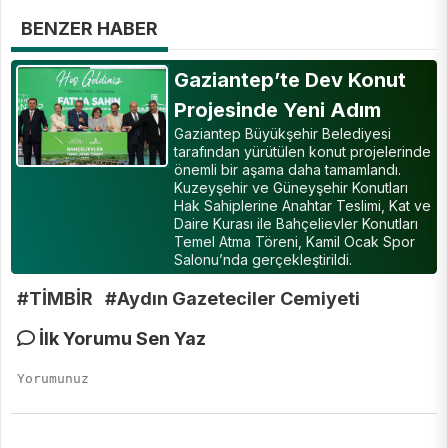
BENZER HABER
Gaziantep’te Dev Konut
Projesinde Yeni Adım
Gaziantep Büyükşehir Belediyesi
tarafından yürütülen konut projelerinde
önemli bir aşama daha tamamlandı.
Kuzeyşehir ve Güneyşehir Konutları
Hak Sahiplerine Anahtar Teslimi, Kat ve
Daire Kurası ile Bahçelievler Konutları
Temel Atma Töreni, Kamil Ocak Spor
Salonu’nda gerçekleştirildi.
#TİMBİR
#Aydın Gazeteciler Cemiyeti
İlk Yorumu Sen Yaz