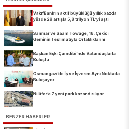
VakıfBank’ın aktif büyüklüğü yıllık bazda
yüzde 28 artışla 5,8 trilyon TL’yi aştı
Sanmar ve Saam Towage, 16. Çekici
Geminin Teslimatıyla Ortaklıklarını
Güçlendirdi
Başkan Eşki Çamdibi’nde Vatandaşlarla
Buluştu
Osmangazi’de İş ve İşveren Aynı Noktada
Buluşuyor
Nilüfer’e 7 yeni park kazandırılıyor
BENZER HABERLER