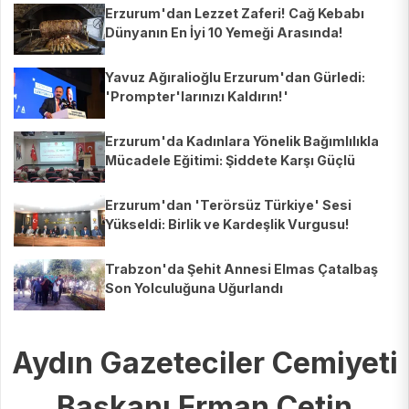
Erzurum'dan Lezzet Zaferi! Cağ Kebabı
Dünyanın En İyi 10 Yemeği Arasında!
Yavuz Ağıralioğlu Erzurum'dan Gürledi:
'Prompter'larınızı Kaldırın!'
Erzurum'da Kadınlara Yönelik Bağımlılıkla
Mücadele Eğitimi: Şiddete Karşı Güçlü
Adımlar!
Erzurum'dan 'Terörsüz Türkiye' Sesi
Yükseldi: Birlik ve Kardeşlik Vurgusu!
Trabzon'da Şehit Annesi Elmas Çatalbaş
Son Yolculuğuna Uğurlandı
Aydın Gazeteciler Cemiyeti
Başkanı Erman Çetin