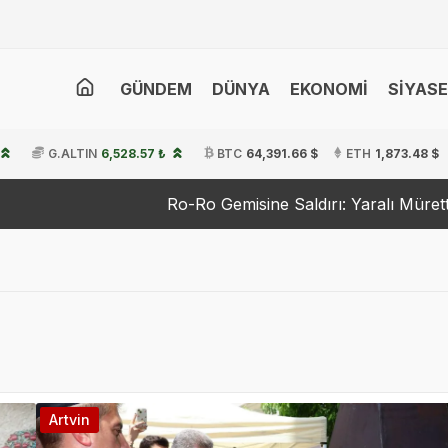
GÜNDEM
DÜNYA
EKONOMİ
SİYAS
G.ALTIN
6,528.57 ₺
BTC
64,391.66 $
ETH
1,873.48 $
Ro-Ro Gemisine Saldırı: Yaralı Mürettebat Tedavi A
Artvin