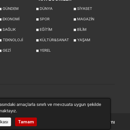
GÜNDEM
DÜNYA
SİYASET
EKONOMİ
SPOR
MAGAZİN
SAĞLIK
EĞİTİM
BİLİM
TEKNOLOJİ
KÜLTÜR&SANAT
YAŞAM
GEZİ
YEREL
asındaki amaçlarla sınırlı ve mevzuata uygun şekilde
maktayız.
ikası
Altyapı:
Haber Yazılımı
Tamam