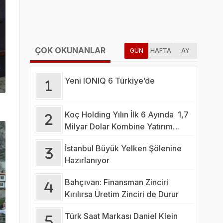
ÇOK OKUNANLAR
GÜN
HAFTA
AY
Yeni IONIQ 6 Türkiye’de
Koç Holding Yılın İlk 6 Ayında 1,7
Milyar Dolar Kombine Yatırım
Yaptı
İstanbul Büyük Yelken Şölenine
Hazırlanıyor
Bahçıvan: Finansman Zinciri
Kırılırsa Üretim Zinciri de Durur
Türk Saat Markası Daniel Klein