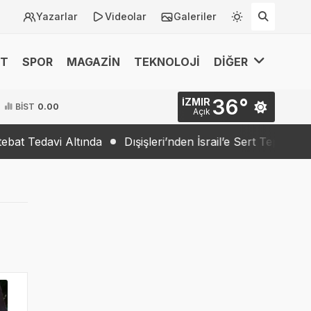
Yazarlar
Videolar
Galeriler
ET
SPOR
MAGAZİN
TEKNOLOJİ
DİĞER
36°
İZMIR
BİST
0.00
Açık
ltında
Dışişleri’nden İsrail’e Sert Tepki: “Barış İradesi Yo