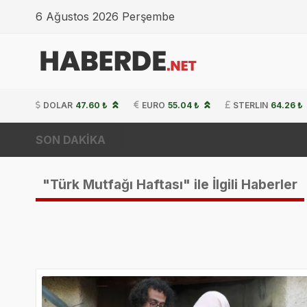
6 Ağustos 2026 Perşembe
DOLAR
47.60 ₺
EURO
55.04 ₺
STERLIN
64.26 ₺
SON DAKİKA
"Türk Mutfağı Haftası" ile İlgili Haberler