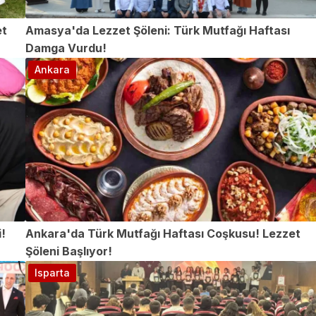
et
Amasya'da Lezzet Şöleni: Türk Mutfağı Haftası
Damga Vurdu!
Ankara
!
Ankara'da Türk Mutfağı Haftası Coşkusu! Lezzet
Şöleni Başlıyor!
Isparta