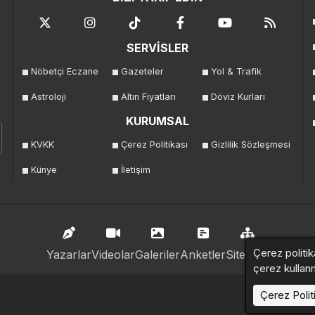
SERVİSLER
Nöbetçi Eczane
Gazeteler
Yol & Trafik
Astroloji
Altın Fiyatları
Döviz Kurları
KURUMSAL
KVKK
Çerez Politikası
Gizlilik Sözleşmesi
Künye
İletişim
Çerez politik
Yazarlar
Videolar
Galeriler
Anketler
Sitemap
çerez kullan
Çerez Polit