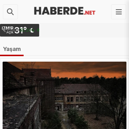
31°
İZMIR
EURO
55.20 ₺
Açık
Yaşam