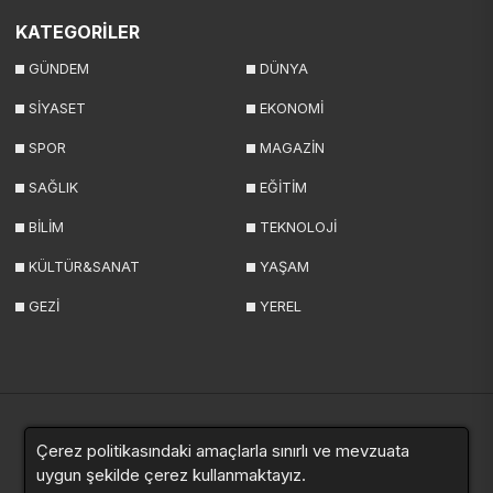
KATEGORİLER
GÜNDEM
DÜNYA
SİYASET
EKONOMİ
SPOR
MAGAZİN
SAĞLIK
EĞİTİM
BİLİM
TEKNOLOJİ
KÜLTÜR&SANAT
YAŞAM
GEZİ
YEREL
Çerez politikasındaki amaçlarla sınırlı ve mevzuata
Yazarlar
Videolar
Galeriler
Anketler
Sitemap
uygun şekilde çerez kullanmaktayız.