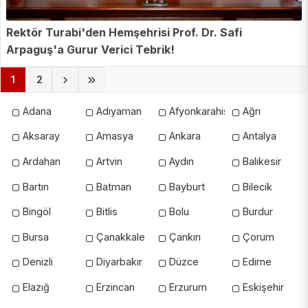
Rektör Turabi'den Hemşehrisi Prof. Dr. Safi
Arpaguş'a Gurur Verici Tebrik!
(current)
1
2
Adana
Adıyaman
Afyonkarahisar
Ağrı
Aksaray
Amasya
Ankara
Antalya
Ardahan
Artvin
Aydın
Balıkesir
Bartın
Batman
Bayburt
Bilecik
Bingöl
Bitlis
Bolu
Burdur
Bursa
Çanakkale
Çankırı
Çorum
Denizli
Diyarbakır
Düzce
Edirne
Elazığ
Erzincan
Erzurum
Eskişehir