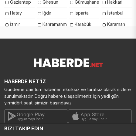
Gaziantep
Giresun
Gümüşhane
Hakkari
Hatay
Iğdır
Isparta
İstanbul
İzmir
Kahramanmaraş
Karabük
Karaman
Kars
Kastamonu
Kayseri
Kilis
Kırıkkale
Kırklareli
Kırşehir
Kocaeli
Konya
Kütahya
Malatya
Manisa
Mardin
Mersin
Muğla
Muş
Nevşehir
Niğde
Ordu
Osmaniye
HABERDE NET'İZ
Gündeme dair tüm haberler, eksiksiz ve tarafsız olarak sizlere
Rize
Sakarya
Samsun
Şanlıurfa
sunulmaktadır. Doğru habere ulaşabilmeniz için yedi gün
Siirt
Sinop
Şırnak
Sivas
yirmidört saat işimizin başındayız.
Tekirdağ
Tokat
Trabzon
Tunceli
Google Play
App Store
Uygulamayı İndir
Uygulamayı İndir
Uşak
Van
Yalova
Yozgat
BİZİ TAKİP EDİN
Zonguldak