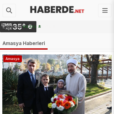
35°
İZMIR
STERLIN
64.23 ₺
Açık
Amasya Haberleri
Amasya