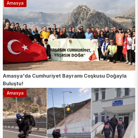
Amasya
Amasya'da Cumhuriyet Bayramı Coşkusu Doğayla
Buluştu!
Amasya