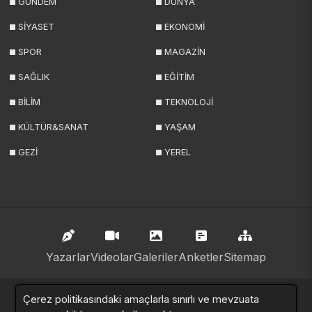
GÜNDEM
DÜNYA
SİYASET
EKONOMİ
SPOR
MAGAZİN
SAĞLIK
EĞİTİM
BİLİM
TEKNOLOJİ
KÜLTÜR&SANAT
YAŞAM
GEZİ
YEREL
Yazarlar
Videolar
Galeriler
Anketler
Sitemap
haberde.net © 2024. Tüm hakları saklıdır.
Çerez politikasındaki amaçlarla sınırlı ve mevzuata