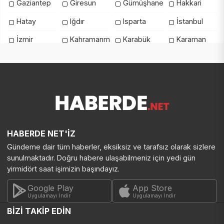
Gaziantep
Giresun
Gümüşhane
Hakkari
Hatay
Iğdır
Isparta
İstanbul
İzmir
Kahramanmaraş
Karabük
Karaman
Kars
Kastamonu
Kayseri
Kilis
Kırıkkale
Kırklareli
Kırşehir
Kocaeli
Konya
Kütahya
Malatya
Manisa
Mardin
Mersin
Muğla
Muş
Nevşehir
Niğde
Ordu
Osmaniye
HABERDE NET'İZ
Gündeme dair tüm haberler, eksiksiz ve tarafsız olarak sizlere
Rize
Sakarya
Samsun
Şanlıurfa
sunulmaktadır. Doğru habere ulaşabilmeniz için yedi gün
Siirt
Sinop
Şırnak
Sivas
yirmidört saat işimizin başındayız.
Tekirdağ
Tokat
Trabzon
Tunceli
Google Play
App Store
Uygulamayı İndir
Uygulamayı İndir
Uşak
Van
Yalova
Yozgat
BİZİ TAKİP EDİN
Zonguldak