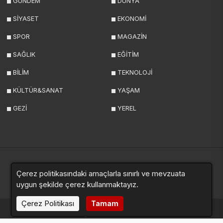
GÜNDEM
DÜNYA
SİYASET
EKONOMİ
SPOR
MAGAZİN
SAĞLIK
EĞİTİM
BİLİM
TEKNOLOJİ
KÜLTÜR&SANAT
YAŞAM
GEZİ
YEREL
Çerez politikasındaki amaçlarla sınırlı ve mevzuata
Yazarlar
Videolar
Galeriler
Anketler
Sitemap
uygun şekilde çerez kullanmaktayız.
Çerez Politikası
Tamam
haberde.net © 2024. Tüm hakları saklıdır.