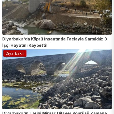
Diyarbakır'da Köprü İnşaatında Faciayla Sarsıldık: 3
İşçi Hayatını Kaybetti!
Diyarbakır
Diyarbakır'ın Tarihi Mirası: Dilaver Köprüsü Zamana