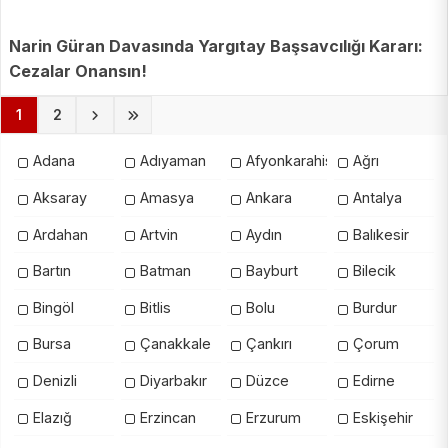
Narin Güran Davasında Yargıtay Başsavcılığı Kararı:
Cezalar Onansın!
(current)
1
2
Adana
Adıyaman
Afyonkarahisar
Ağrı
Aksaray
Amasya
Ankara
Antalya
Ardahan
Artvin
Aydın
Balıkesir
Bartın
Batman
Bayburt
Bilecik
Bingöl
Bitlis
Bolu
Burdur
Bursa
Çanakkale
Çankırı
Çorum
Denizli
Diyarbakır
Düzce
Edirne
Elazığ
Erzincan
Erzurum
Eskişehir