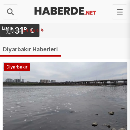
31°
İZMIR
STERLIN
64.23 ₺
Açık
Diyarbakır Haberleri
Diyarbakır