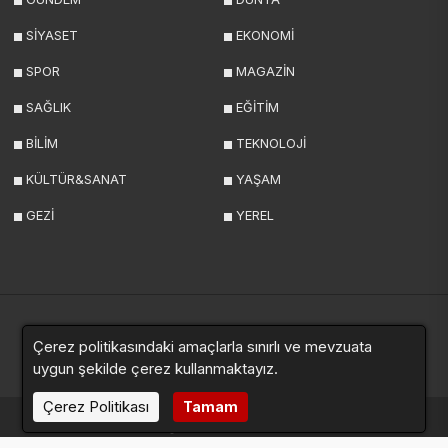
SİYASET
EKONOMİ
SPOR
MAGAZİN
SAĞLIK
EĞİTİM
BİLİM
TEKNOLOJİ
KÜLTÜR&SANAT
YAŞAM
GEZİ
YEREL
Çerez politikasındaki amaçlarla sınırlı ve mevzuata
Yazarlar
Videolar
Galeriler
Anketler
Sitemap
uygun şekilde çerez kullanmaktayız.
Çerez Politikası
Tamam
haberde.net © 2024. Tüm hakları saklıdır.