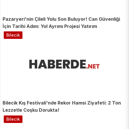
Pazaryeri'nin Çileli Yolu Son Buluyor! Can Güvenliği
İçin Tarihi Adım: Yol Ayrımı Projesi Yatırım
Programında
Bilecik
Bilecik Kış Festivali'nde Rekor Hamsi Ziyafeti: 2 Ton
Lezzetle Coşku Dorukta!
Bilecik