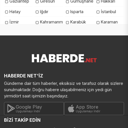
Gaziantep
Giresun
Gümüşhane
Hakkari
Hatay
Iğdır
Isparta
İstanbul
İzmir
Kahramanmaraş
Karabük
Karaman
Kars
Kastamonu
Kayseri
Kilis
Kırıkkale
Kırklareli
Kırşehir
Kocaeli
Konya
Kütahya
Malatya
Manisa
Mardin
Mersin
Muğla
Muş
Nevşehir
Niğde
Ordu
Osmaniye
HABERDE NET'İZ
Gündeme dair tüm haberler, eksiksiz ve tarafsız olarak sizlere
Rize
Sakarya
Samsun
Şanlıurfa
sunulmaktadır. Doğru habere ulaşabilmeniz için yedi gün
Siirt
Sinop
Şırnak
Sivas
yirmidört saat işimizin başındayız.
Tekirdağ
Tokat
Trabzon
Tunceli
Google Play
App Store
Uygulamayı İndir
Uygulamayı İndir
Uşak
Van
Yalova
Yozgat
BİZİ TAKİP EDİN
Zonguldak