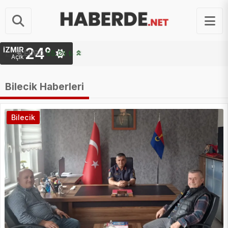
24°
İZMIR
STERLIN
64.48 ₺
Açık
Bilecik Haberleri
Bilecik