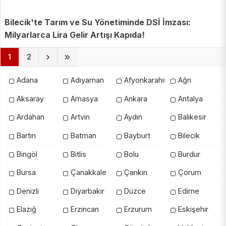
Bilecik'te Tarım ve Su Yönetiminde DSİ İmzası:
Milyarlarca Lira Gelir Artışı Kapıda!
(current)
1
2
Adana
Adıyaman
Afyonkarahisar
Ağrı
Aksaray
Amasya
Ankara
Antalya
Ardahan
Artvin
Aydın
Balıkesir
Bartın
Batman
Bayburt
Bilecik
Bingöl
Bitlis
Bolu
Burdur
Bursa
Çanakkale
Çankırı
Çorum
Denizli
Diyarbakır
Düzce
Edirne
Elazığ
Erzincan
Erzurum
Eskişehir