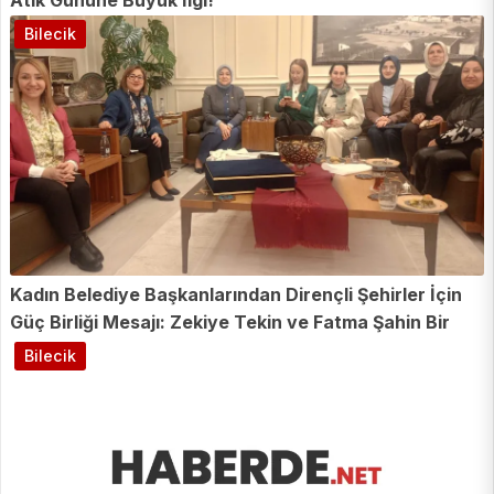
Atık Gününe Büyük İlgi!
Bilecik
Kadın Belediye Başkanlarından Dirençli Şehirler İçin
Güç Birliği Mesajı: Zekiye Tekin ve Fatma Şahin Bir
Araya Geldi!
Bilecik