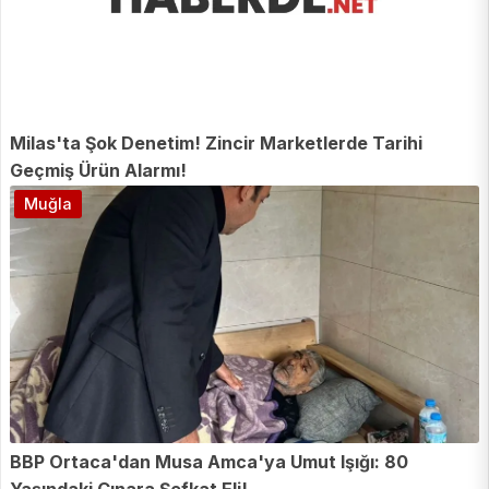
Milas'ta Şok Denetim! Zincir Marketlerde Tarihi
Geçmiş Ürün Alarmı!
Muğla
BBP Ortaca'dan Musa Amca'ya Umut Işığı: 80
Yaşındaki Çınara Şefkat Eli!