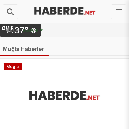
37°
İZMIR
STERLIN
64.28 ₺
Açık
Muğla Haberleri
Muğla