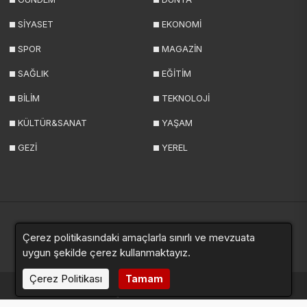
SİYASET
EKONOMİ
SPOR
MAGAZİN
SAĞLIK
EĞİTİM
BİLİM
TEKNOLOJİ
KÜLTÜR&SANAT
YAŞAM
GEZİ
YEREL
Çerez politikasındaki amaçlarla sınırlı ve mevzuata
Yazarlar
Videolar
Galeriler
Anketler
Sitemap
uygun şekilde çerez kullanmaktayız.
Çerez Politikası
Tamam
haberde.net © 2024. Tüm hakları saklıdır.