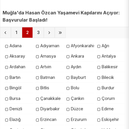
Muğla'da Hasan Özcan Yaşamevi Kapılarını Açıyor:
Başvurular Başladı!
(current)
1
2
3
Adana
Adıyaman
Afyonkarahisar
Ağrı
Aksaray
Amasya
Ankara
Antalya
Ardahan
Artvin
Aydın
Balıkesir
Bartın
Batman
Bayburt
Bilecik
Bingöl
Bitlis
Bolu
Burdur
Bursa
Çanakkale
Çankırı
Çorum
Denizli
Diyarbakır
Düzce
Edirne
Elazığ
Erzincan
Erzurum
Eskişehir