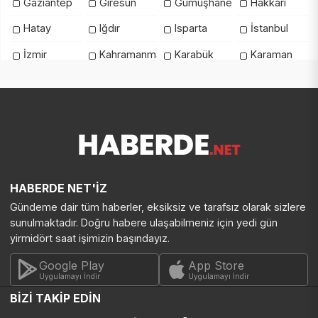
Gaziantep
Giresun
Gümüşhane
Hakkari
Hatay
Iğdır
Isparta
İstanbul
İzmir
Kahramanmaraş
Karabük
Karaman
Kars
Kastamonu
Kayseri
Kilis
Kırıkkale
Kırklareli
Kırşehir
Kocaeli
Konya
Kütahya
Malatya
Manisa
Mardin
Mersin
Muğla
Muş
Nevşehir
Niğde
Ordu
Osmaniye
HABERDE NET'İZ
Gündeme dair tüm haberler, eksiksiz ve tarafsız olarak sizlere
Rize
Sakarya
Samsun
Şanlıurfa
sunulmaktadır. Doğru habere ulaşabilmeniz için yedi gün
Siirt
Sinop
Şırnak
Sivas
yirmidört saat işimizin başındayız.
Tekirdağ
Tokat
Trabzon
Tunceli
Google Play
App Store
Uygulamayı İndir
Uygulamayı İndir
Uşak
Van
Yalova
Yozgat
BİZİ TAKİP EDİN
Zonguldak