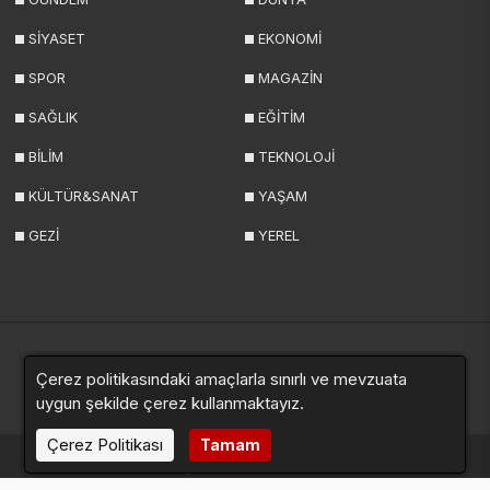
SİYASET
EKONOMİ
SPOR
MAGAZİN
SAĞLIK
EĞİTİM
BİLİM
TEKNOLOJİ
KÜLTÜR&SANAT
YAŞAM
GEZİ
YEREL
Çerez politikasındaki amaçlarla sınırlı ve mevzuata
Yazarlar
Videolar
Galeriler
Anketler
Sitemap
uygun şekilde çerez kullanmaktayız.
Çerez Politikası
Tamam
haberde.net © 2024. Tüm hakları saklıdır.