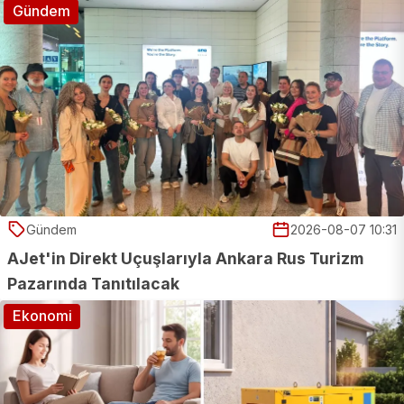
Gündem
9
10
Gündem
2026-08-07 10:31
AJet'in Direkt Uçuşlarıyla Ankara Rus Turizm
Pazarında Tanıtılacak
Ekonomi