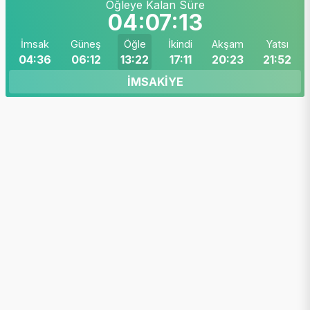
Öğleye Kalan Süre
04:07:10
İmsak
Güneş
Öğle
İkindi
Akşam
Yatsı
04:36
06:12
13:22
17:11
20:23
21:52
İMSAKİYE